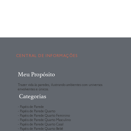
CENTRAL DE INFORMAÇÕES
Meu Propósito
Trazer vida às paredes, ilustrando ambientes com universos
envolventes e únicos.
Categorias
- Papéis de Parede
- Papéis de Parede Quarto
- Papéis de Parede Quarto Feminino
- Papéis de Parede Quarto Masculino
- Papéis de Parede Quarto Casal
- Papéis de Parede Quarto Bebê