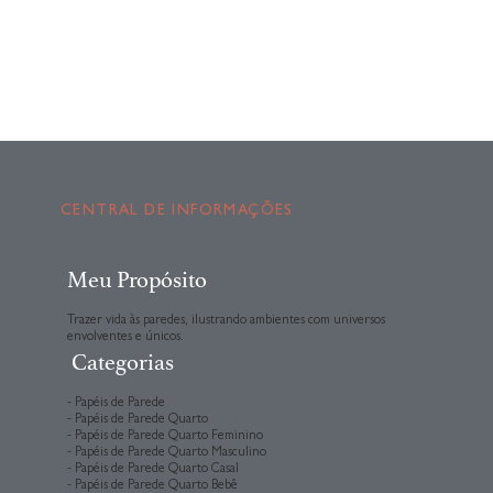
CENTRAL DE INFORMAÇÕES
Meu Propósito
Trazer vida às paredes, ilustrando ambientes com universos
envolventes e únicos.
Categorias
- Papéis de Parede
- Papéis de Parede Quarto
- Papéis de Parede Quarto Feminino
- Papéis de Parede Quarto Masculino
- Papéis de Parede Quarto Casal
- Papéis de Parede Quarto Bebê