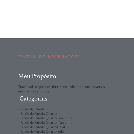
CENTRAL DE INFORMAÇÕES
Meu Propósito
Trazer vida às paredes, ilustrando ambientes com universos
envolventes e únicos.
Categorias
- Papéis de Parede
- Papéis de Parede Quarto
- Papéis de Parede Quarto Feminino
- Papéis de Parede Quarto Masculino
- Papéis de Parede Quarto Casal
- Papéis de Parede Quarto Bebê