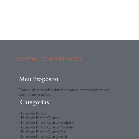
CENTRAL DE INFORMAÇÕES
Meu Propósito
Trazer vida às paredes, ilustrando ambientes com universos
envolventes e únicos.
Categorias
- Papéis de Parede
- Papéis de Parede Quarto
- Papéis de Parede Quarto Feminino
- Papéis de Parede Quarto Masculino
- Papéis de Parede Quarto Casal
- Papéis de Parede Quarto Bebê