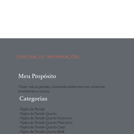
CENTRAL DE INFORMAÇÕES
Meu Propósito
Trazer vida às paredes, ilustrando ambientes com universos
envolventes e únicos.
Categorias
- Papéis de Parede
- Papéis de Parede Quarto
- Papéis de Parede Quarto Feminino
- Papéis de Parede Quarto Masculino
- Papéis de Parede Quarto Casal
- Papéis de Parede Quarto Bebê