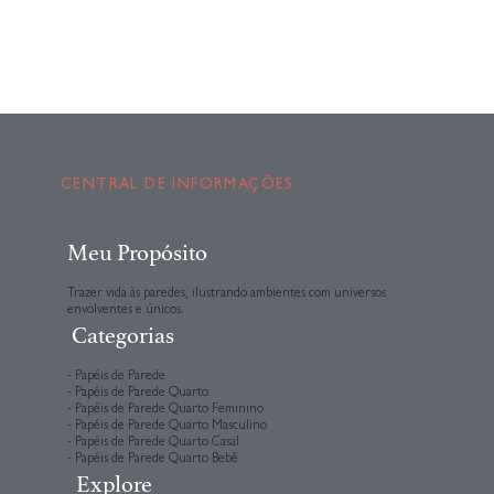
CENTRAL DE INFORMAÇÕES
Meu Propósito
Trazer vida às paredes, ilustrando ambientes com universos
envolventes e únicos.
Categorias
- Papéis de Parede
- Papéis de Parede Quarto
- Papéis de Parede Quarto Feminino
- Papéis de Parede Quarto Masculino
- Papéis de Parede Quarto Casal
- Papéis de Parede Quarto Bebê
Explore