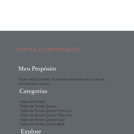
CENTRAL DE INFORMAÇÕES
Meu Propósito
Trazer vida às paredes, ilustrando ambientes com universos
envolventes e únicos.
Categorias
- Papéis de Parede
- Papéis de Parede Quarto
- Papéis de Parede Quarto Feminino
- Papéis de Parede Quarto Masculino
- Papéis de Parede Quarto Casal
- Papéis de Parede Quarto Bebê
Explore