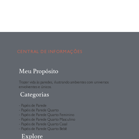
CENTRAL DE INFORMAÇÕES
Meu Propósito
Trazer vida às paredes, ilustrando ambientes com universos
envolventes e únicos.
Categorias
- Papéis de Parede
- Papéis de Parede Quarto
- Papéis de Parede Quarto Feminino
- Papéis de Parede Quarto Masculino
- Papéis de Parede Quarto Casal
- Papéis de Parede Quarto Bebê
Explore