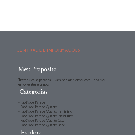
CENTRAL DE INFORMAÇÕES
Meu Propósito
Trazer vida às paredes, ilustrando ambientes com universos
envolventes e únicos.
Categorias
- Papéis de Parede
- Papéis de Parede Quarto
- Papéis de Parede Quarto Feminino
- Papéis de Parede Quarto Masculino
- Papéis de Parede Quarto Casal
- Papéis de Parede Quarto Bebê
Explore