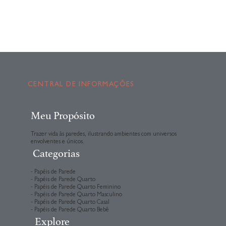
CENTRAL DE INFORMAÇÕES
Meu Propósito
Trazer vida às paredes, ilustrando ambientes com universos
envolventes e únicos.
Categorias
- Papéis de Parede
- Papéis de Parede Quarto
- Papéis de Parede Quarto Feminino
- Papéis de Parede Quarto Masculino
- Papéis de Parede Quarto Casal
- Papéis de Parede Quarto Bebê
Explore