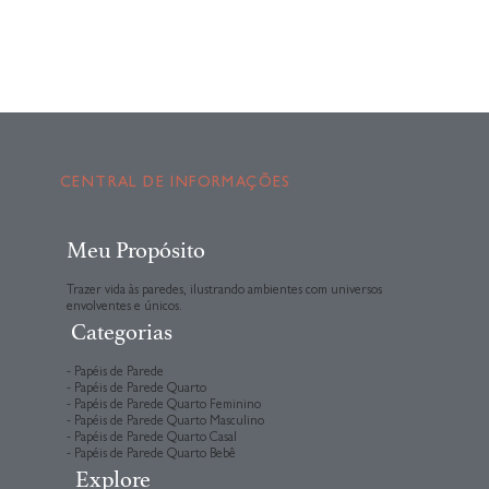
CENTRAL DE INFORMAÇÕES
Meu Propósito
Trazer vida às paredes, ilustrando ambientes com universos
envolventes e únicos.
Categorias
- Papéis de Parede
- Papéis de Parede Quarto
- Papéis de Parede Quarto Feminino
- Papéis de Parede Quarto Masculino
- Papéis de Parede Quarto Casal
- Papéis de Parede Quarto Bebê
Explore