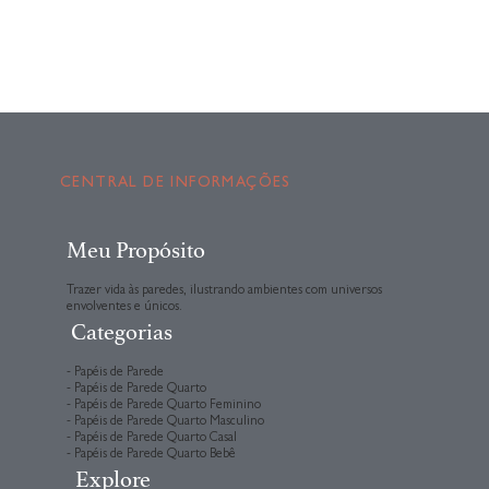
CENTRAL DE INFORMAÇÕES
Meu Propósito
Trazer vida às paredes, ilustrando ambientes com universos
envolventes e únicos.
Categorias
- Papéis de Parede
- Papéis de Parede Quarto
- Papéis de Parede Quarto Feminino
- Papéis de Parede Quarto Masculino
- Papéis de Parede Quarto Casal
- Papéis de Parede Quarto Bebê
Explore