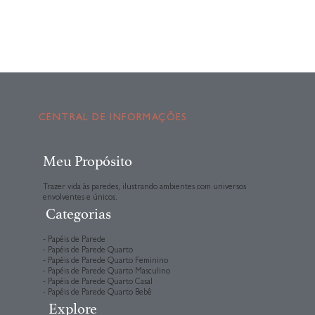
CENTRAL DE INFORMAÇÕES
Meu Propósito
Trazer vida às paredes, ilustrando ambientes com universos
envolventes e únicos.
Categorias
- Papéis de Parede
- Papéis de Parede Quarto
- Papéis de Parede Quarto Feminino
- Papéis de Parede Quarto Masculino
- Papéis de Parede Quarto Casal
- Papéis de Parede Quarto Bebê
Explore