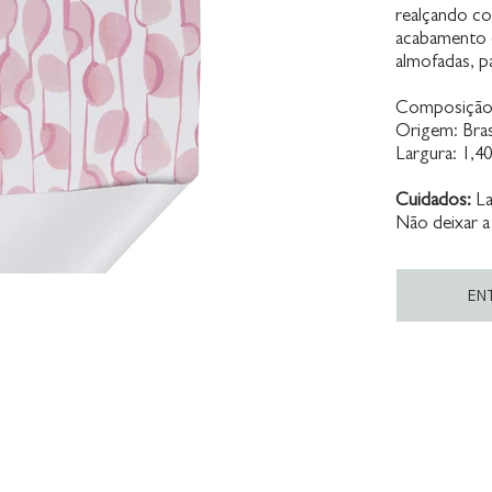
realçando co
acabamento e
almofadas, p
Composição:
Origem: Bras
Largura: 1,4
Cuidados:
La
Não deixar a
EN