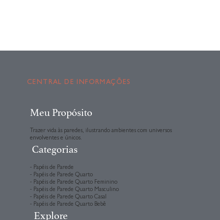
CENTRAL DE INFORMAÇÕES
Meu Propósito
Trazer vida às paredes, ilustrando ambientes com universos
envolventes e únicos.
Categorias
- Papéis de Parede
- Papéis de Parede Quarto
- Papéis de Parede Quarto Feminino
- Papéis de Parede Quarto Masculino
- Papéis de Parede Quarto Casal
- Papéis de Parede Quarto Bebê
Explore