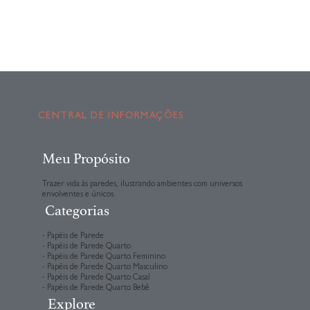
CENTRAL DE INFORMAÇÕES
Meu Propósito
Trazer vida às paredes, ilustrando ambientes com universos
envolventes e únicos.
Categorias
- Papéis de Parede
- Papéis de Parede Quarto
- Papéis de Parede Quarto Feminino
- Papéis de Parede Quarto Masculino
- Papéis de Parede Quarto Casal
- Papéis de Parede Quarto Bebê
Explore