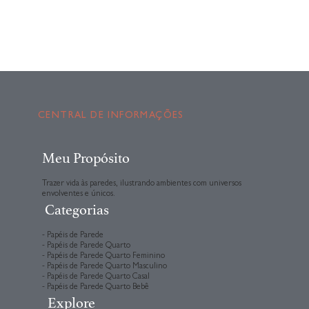
CENTRAL DE INFORMAÇÕES
Meu Propósito
Trazer vida às paredes, ilustrando ambientes com universos
envolventes e únicos.
Categorias
- Papéis de Parede
- Papéis de Parede Quarto
- Papéis de Parede Quarto Feminino
- Papéis de Parede Quarto Masculino
- Papéis de Parede Quarto Casal
- Papéis de Parede Quarto Bebê
Explore