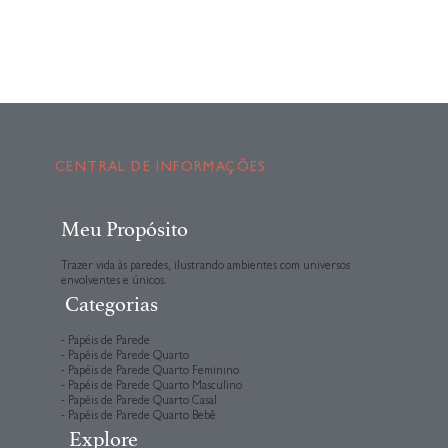
CENTRAL DE INFORMAÇÕES
Meu Propósito
Trazer vida às paredes, ilustrando ambientes com universos
envolventes e únicos.
Categorias
- Papéis de Parede
- Papéis de Parede Quarto
- Papéis de Parede Quarto Feminino
- Papéis de Parede Quarto Masculino
- Papéis de Parede Quarto Casal
- Papéis de Parede Quarto Bebê
Explore