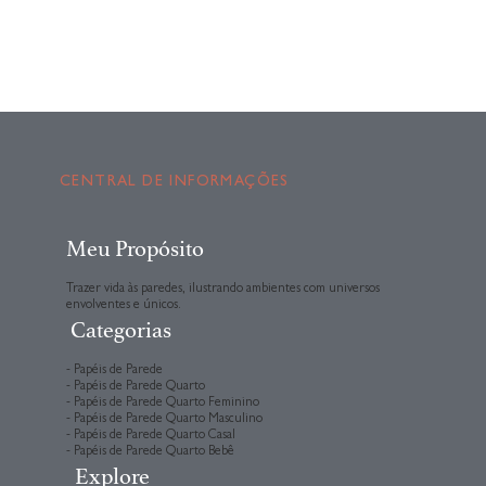
CENTRAL DE INFORMAÇÕES
Meu Propósito
Trazer vida às paredes, ilustrando ambientes com universos
envolventes e únicos.
Categorias
- Papéis de Parede
- Papéis de Parede Quarto
- Papéis de Parede Quarto Feminino
- Papéis de Parede Quarto Masculino
- Papéis de Parede Quarto Casal
- Papéis de Parede Quarto Bebê
Explore